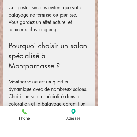
Ces gestes simples évitent que votre 
balayage ne ternisse ou jaunisse. 
Vous gardez un effet naturel et 
lumineux plus longtemps.
Pourquoi choisir un salon 
spécialisé à 
Montparnasse ?
Montparnasse est un quartier 
dynamique avec de nombreux salons. 
Choisir un salon spécialisé dans la 
coloration et le balayage garantit un 
résultat professionnel. Ces salons 
investissent dans la formation continue 
Phone
Adresse
de leurs équipes et utilisent des 
produits de qualité.