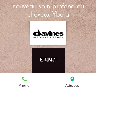
nouveau soin profond du
cheveux Ybera
Phone
Adresse