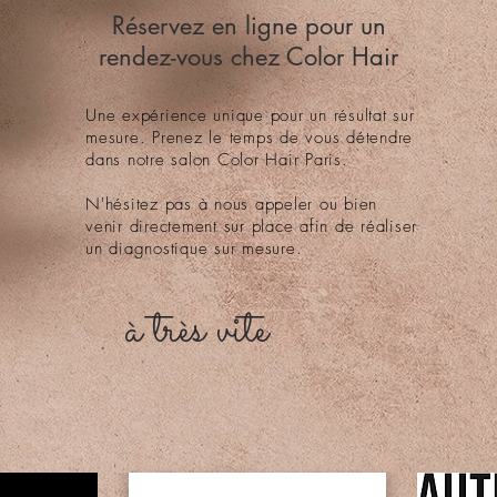
Réservez en ligne pour un
rendez-vous chez Color Hair
Une expérience unique pour un résultat sur
mesure. Prenez le temps de vous détendre
dans notre salon Color Hair Paris.
N'hésitez pas à nous appeler ou bien
venir directement sur place afin de réaliser
un diagnostique sur mesure.
à très vite