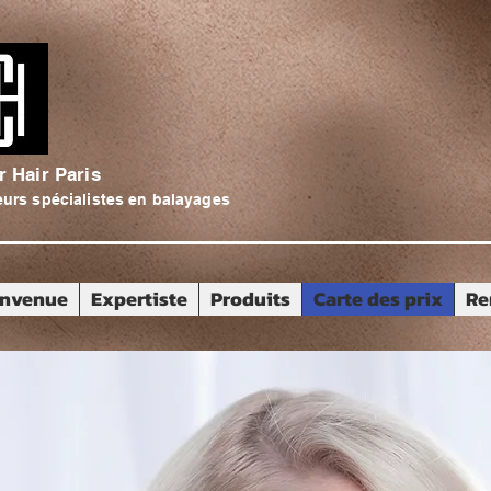
r Hair Paris
eurs spécialistes en balayages
envenue
Expertiste
Produits
Carte des prix
Re