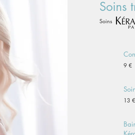
Soins t
Soins
Con
9 €
Soi
13 
Bai
Kér