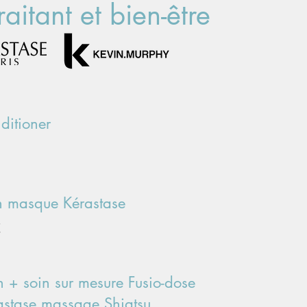
raitant et bien-être
ditioner
n masque Kérastase
€
n + soin sur mesure Fusio-dose
astase massage Shiatsu