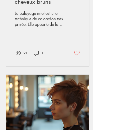
cheveux bruns
Le balayage miel est une
technique de coloration très
prisée. Elle apporte de la
lumière et de la douceur aux
cheveux bruns. Je vous
explique comment réussir ce
look tendance et naturel.
Vous découvrirez les étapes
21
1
clés, les conseils pratiques
et les erreurs à éviter.
Suivez-moi pour un résultat
parfait. Pourquoi choisir un
balayage miel cheveux
bruns ? Le balayage miel sur
cheveux bruns illumine la
chevelure sans l’agresser. Il
crée un effet soleil subtil et
chaleureux. Contrairement à
une...