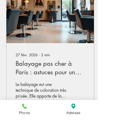
salon qui propose des tarifs
abordables. À Paris, les
prix varient beaucoup...
27 févr. 2026
∙
3
min
Balayage pas cher à
Paris : astuces pour un
look lumineux sans se
Le balayage est une
ruiner
technique de coloration très
prisée. Elle apporte de la
lumière et du relief à vos
cheveux. Mais souvent, on
Phone
Adresse
pense que ce soin coûte
cher, surtout à Paris.
Pourtant, il est possible de
6
1
trouver un balayage pas
cher à Paris sans sacrifier la