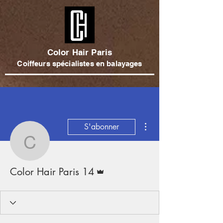
Color Hair Paris
Coiffeurs spécialistes en balayages
Plus d'actions
S'abonner
Color Hair Paris 14
Administrateur
Color Hair Paris 14